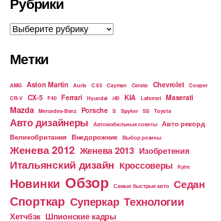
Рубрики
Рубрики
Метки
Aston Martin
Chevrolet
AMG
Auris
C 63
Cayman
Cerato
Cooper
CX-5
Ferrari
KIA
Maserati
CR-V
F40
Hyundai
i40
Laferrari
Mazda
Porsche
Mercedes-Benz
S
Spyker
SS
Toyota
Авто дизайнеры
Авто рекорд
Автомобильные советы
Великобритания
Внедорожник
Выбор резины
Женева 2012
Женева 2013
Изобретения
Итальянский дизайн
Кроссоверы
Купе
Обзор
Новинки
Седан
Самые быстрые авто
Спорткар
Суперкар
Технологии
Хетчбэк
Шпионские кадры