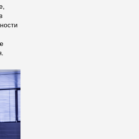
е,
в
щности
не
я.