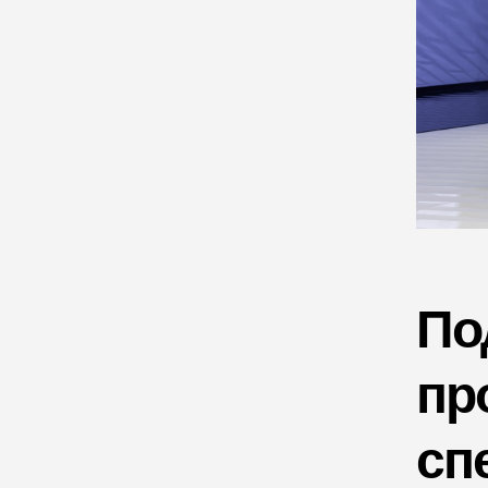
По
пр
сп