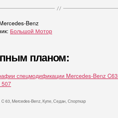
 Mercedes-Benz
ник:
Большой Мотор
пным планом:
рафии спецмодификации Mercedes-Benz C6
n 507
,
C 63
,
Mercedes-Benz
,
Купе
,
Седан
,
Спорткар