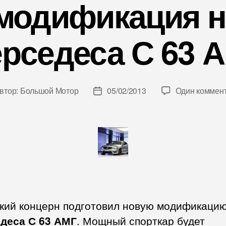
модификация н
рседеса С 63 
втор:
Большой Мотор
05/02/2013
Один коммен
ор
Дата
иси
записи
кий концерн подготовил новую модификаци
деса С 63 АМГ
. Мощный спорткар будет