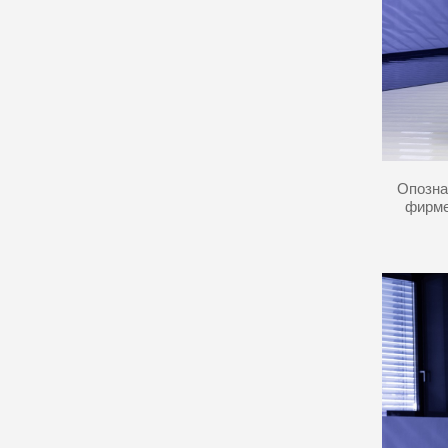
Опозна
фирме