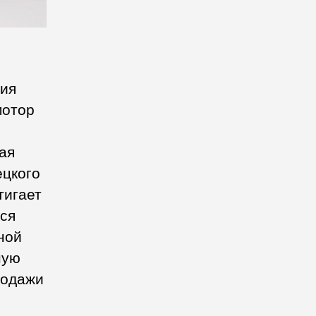
ния
мотор
ая
ецкого
тигает
лся
ной
ную
родажи