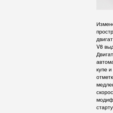
Измен
прост
двига
V8 выд
Двига
автома
купе 
отметк
медлен
скорос
модиф
старту