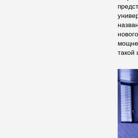
предст
униве
назван
нового
мощне
такой 