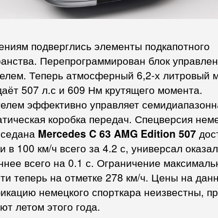
ениям подверглись элементы подкапотного
ранства. Перепрограммирован блок управле
телем. Теперь атмосферный 6,2-х литровый 
аёт 507 л.с и 609 Нм крутящего момента.
телем эффективно управляет семидиапазонн
тическая коробка передач. Спецверсия нем
и седана
Mercedes C 63 AMG Edition 507
дос
и в 100 км/ч всего за 4.2 с, универсал оказа
нее всего на 0.1 с. Ограничение максималь
ти теперь на отметке 278 км/ч. Цены на дан
икацию немецкого спорткара неизвестны, п
ют летом этого года.