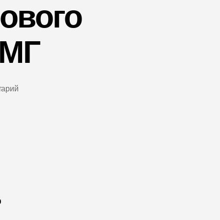
ового
АМГ
тарий
ю