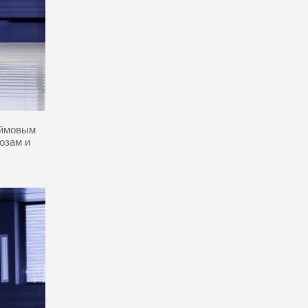
юймовым
озам и