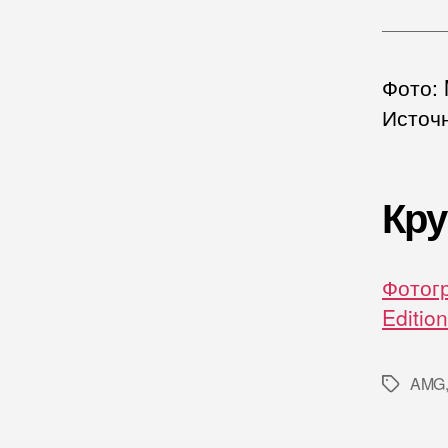
Фото:
Источ
Кру
Фотог
Editio
AMG
Метки