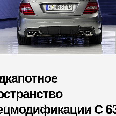
дкапотное
остранство
ецмодификации
С 6