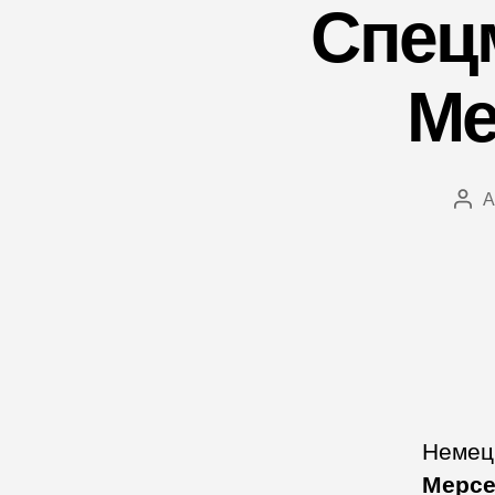
Спец
Ме
А
Авт
зап
Немец
Мерсе