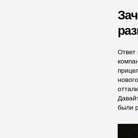
За
раз
Ответ 
компан
прицел
новог
отталк
Давайт
были 