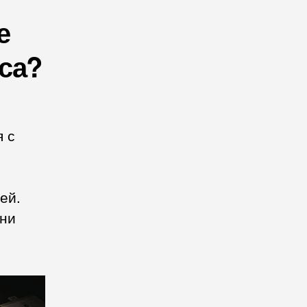
е
са?
я с
ей.
они