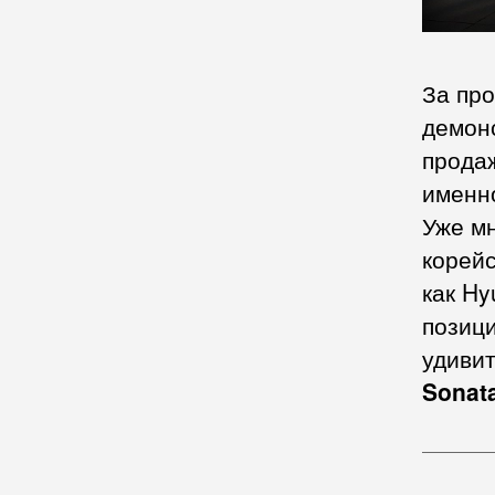
За пр
демон
продаж
именно
Уже мн
корейс
как Hy
позиц
удиви
Sonat