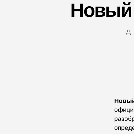
Новый 
Ав
за
Новый
официа
разобр
опред