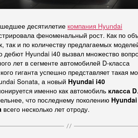
ошедшее десятилетие
компания Hyundai
стрировала феноменальный рост. Как по об
, так и по количеству предлагаемых моделе
 дебют Hyundai i40 вызвал множество вопро
ого лет в сегменте автомобилей D-класса
кого гиганта успешно представляет такая м
undai Sonata, а новый
Hyundai i40
ионируется именно как автомобиль
класса D
тельнее, что последнему поколению
Hyundai
a
всего несколько лет отроду.