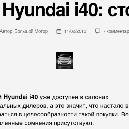
Hyundai i40: ст
Автор:
Большой Мотор
11/02/2013
7 коммента
тор
Дата
писи
записи
 Hyundai i40
уже доступен в салонах
льных дилеров, а это значит, что настало 
аться в целесообразности такой покупки. В
еленные сомнения присутствуют.