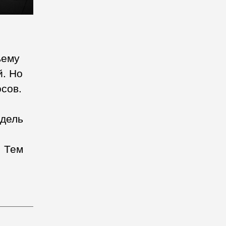
ъему
й. Но
сов.
одель
. Тем