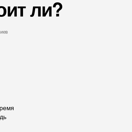
оит ли?
риев
время
едь