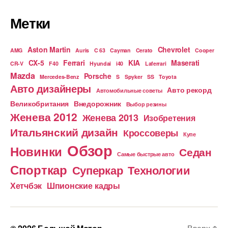
Метки
Aston Martin
Chevrolet
AMG
Auris
C 63
Cayman
Cerato
Cooper
CX-5
Ferrari
KIA
Maserati
CR-V
F40
Hyundai
i40
Laferrari
Mazda
Porsche
Mercedes-Benz
S
Spyker
SS
Toyota
Авто дизайнеры
Авто рекорд
Автомобильные советы
Великобритания
Внедорожник
Выбор резины
Женева 2012
Женева 2013
Изобретения
Итальянский дизайн
Кроссоверы
Купе
Обзор
Новинки
Седан
Самые быстрые авто
Спорткар
Суперкар
Технологии
Хетчбэк
Шпионские кадры