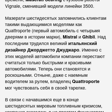
Vignale, сменивший модели линейки 3500.
Мазерати шестидесятых запомнились клиентам
такими выдающимися моделями как
Quattroporte (первый автомобиль с четырьмя
дверями в истории марки),
и
. Над
Mistral
Ghibli
последним трудился великий
итальянский
. Именно с
дизайнер Джорджетто Джуджаро
этих моделей автомобили компании перестают
считаться только быстрыми и красивыми
автомобилями. Теперь они становятся и
роскошными. Отныне, даже с наемным
водителем за рулем, владелец
Quattroporte
мог чувствовать себя в своей тарелке.
В связи с начавшимся еще в конце
шестидесятых мировым топливным кризисом,
компания оказалась в не простом финансовом