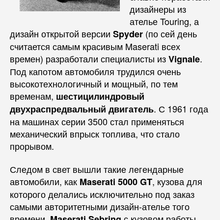
дизайнеры из
ателье Touring, а
дизайн открытой версии
(по сей день
Spyder
считается самым красивым Maserati всех
времен) разработали специалисты из
.
Vignale
Под капотом автомобиля трудился очень
высокотехнологичный и мощный, по тем
временам,
шестицилиндровый
. С 1961 года
двухраспредвальный двигатель
на машинах серии 3500 стал применяться
механический впрыск топлива, что стало
прорывом.
Следом в свет вышли такие легендарные
автомобили, как
, кузова для
Maserati 5000 GT
которого делались исключительно под заказ
самыми авторитетными дизайн-ателье того
времени,
с кузовом работы
Maserati Sebring