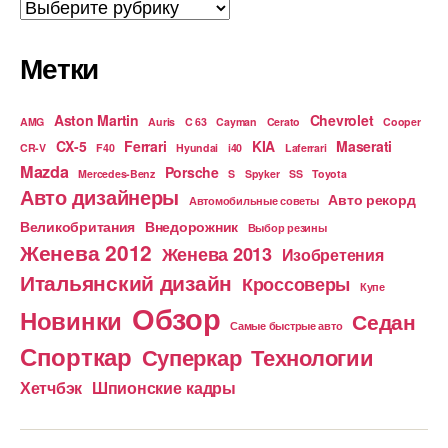
Рубрики
Метки
Aston Martin
Chevrolet
AMG
Auris
C 63
Cayman
Cerato
Cooper
CX-5
Ferrari
KIA
Maserati
CR-V
F40
Hyundai
i40
Laferrari
Mazda
Porsche
Mercedes-Benz
S
Spyker
SS
Toyota
Авто дизайнеры
Авто рекорд
Автомобильные советы
Великобритания
Внедорожник
Выбор резины
Женева 2012
Женева 2013
Изобретения
Итальянский дизайн
Кроссоверы
Купе
Обзор
Новинки
Седан
Самые быстрые авто
Спорткар
Суперкар
Технологии
Хетчбэк
Шпионские кадры