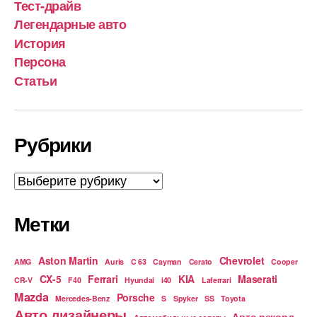
Тест-драйв
Легендарные авто
История
Персона
Статьи
Рубрики
Рубрики
Метки
Aston Martin
Chevrolet
AMG
Auris
C 63
Cayman
Cerato
Cooper
CX-5
Ferrari
KIA
Maserati
CR-V
F40
Hyundai
i40
Laferrari
Mazda
Porsche
Mercedes-Benz
S
Spyker
SS
Toyota
Авто дизайнеры
Авто рекорд