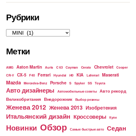
Рубрики
Рубрики
Метки
Aston Martin
Chevrolet
AMG
Auris
C 63
Cayman
Cerato
Cooper
CX-5
Ferrari
KIA
Maserati
CR-V
F40
Hyundai
i40
Laferrari
Mazda
Porsche
Mercedes-Benz
S
Spyker
SS
Toyota
Авто дизайнеры
Авто рекорд
Автомобильные советы
Великобритания
Внедорожник
Выбор резины
Женева 2012
Женева 2013
Изобретения
Итальянский дизайн
Кроссоверы
Купе
Обзор
Новинки
Седан
Самые быстрые авто