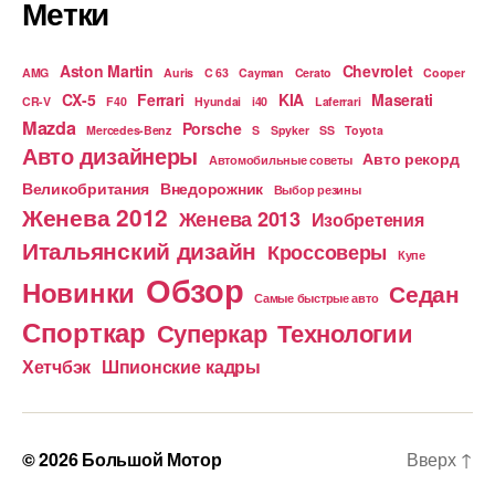
Метки
Aston Martin
Chevrolet
AMG
Auris
C 63
Cayman
Cerato
Cooper
CX-5
Ferrari
KIA
Maserati
CR-V
F40
Hyundai
i40
Laferrari
Mazda
Porsche
Mercedes-Benz
S
Spyker
SS
Toyota
Авто дизайнеры
Авто рекорд
Автомобильные советы
Великобритания
Внедорожник
Выбор резины
Женева 2012
Женева 2013
Изобретения
Итальянский дизайн
Кроссоверы
Купе
Обзор
Новинки
Седан
Самые быстрые авто
Спорткар
Суперкар
Технологии
Хетчбэк
Шпионские кадры
© 2026
Большой Мотор
Вверх
↑