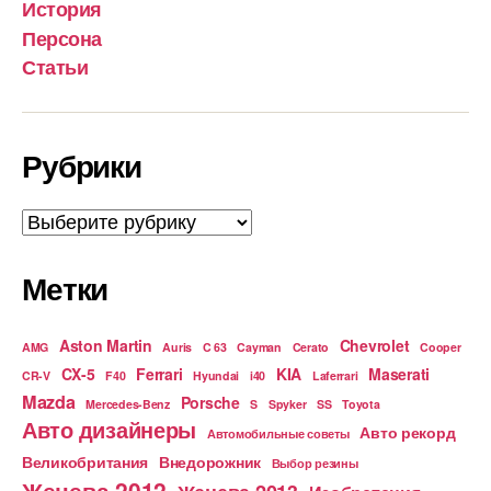
История
Персона
Статьи
Рубрики
Рубрики
Метки
Aston Martin
Chevrolet
AMG
Auris
C 63
Cayman
Cerato
Cooper
CX-5
Ferrari
KIA
Maserati
CR-V
F40
Hyundai
i40
Laferrari
Mazda
Porsche
Mercedes-Benz
S
Spyker
SS
Toyota
Авто дизайнеры
Авто рекорд
Автомобильные советы
Великобритания
Внедорожник
Выбор резины
Женева 2012